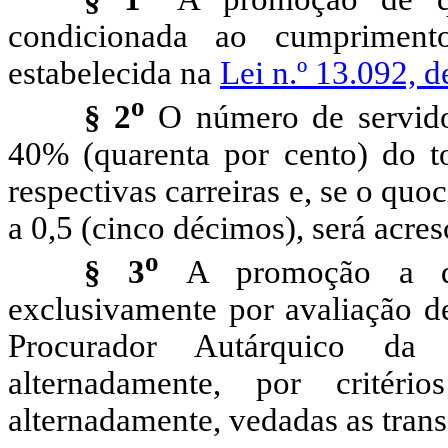
condicionada ao cumpriment
estabelecida na
Lei n.º 13.092, 
o
§ 2
O número de servido
40% (quarenta por cento) do to
respectivas carreiras e, se o quoc
a 0,5 (cinco décimos), será
acres
o
§ 3
A promoção a qu
exclusivamente por avaliação d
Procurador Autárquico da
alternadamente, por critér
alternadamente, vedadas as tran