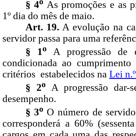
o
§ 4
As promoções e as p
1º dia do mês de maio.
Art.
19.
A
evolução na car
servidor passa para uma referênc
o
§ 1
A progressão de q
condicionada ao cumprimento 
critérios
estabelecidos na
Lei n.
o
§ 2
A progressão dar-s
desempenho.
o
§ 3
O número de servido
corresponderá a 60% (sessenta
cargos em cada uma das respect