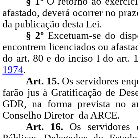
§ 1º
O retorno ao exercíci
afastado, deverá ocorrer no praz
da publicação desta Lei.
§ 2º
Excetuam-se do dispo
encontrem licenciados ou afastado
do art. 80 e do inciso I do art.
1974
.
Art. 15.
Os servidores enq
farão
jus à Gratificação de De
GDR, na forma prevista no a
Conselho Diretor
da ARCE.
Art. 16.
Os servidores 