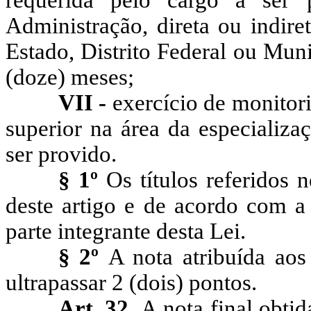
requerida pelo cargo a ser
Administração, direta ou indire
Estado, Distrito Federal ou Muni
(doze) meses;
VII -
exercício de monitori
superior na área da especializa
ser provido.
§ 1º
Os títulos referidos 
deste artigo e de acordo com a
parte integrante desta Lei.
§ 2º
A nota atribuída aos
ultrapassar
2
(dois) pontos.
Art.
32.
A
nota final obti