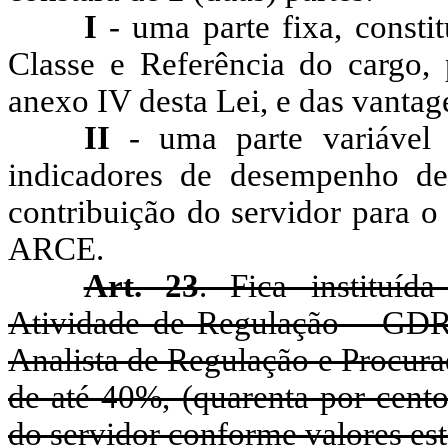
I
- uma parte fixa,
consti
Classe e Referência do cargo,
anexo IV desta Lei, e das vantag
II
- uma parte variável 
indicadores de desempenho de
contribuição do servidor para o
ARCE.
Art. 23
. Fica instituí
Atividade de Regulação – GDR,
Analista de Regulação e Procur
de até 40%, (quarenta por cento
do servidor conforme valores es