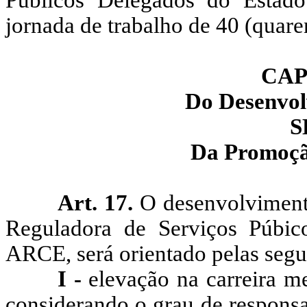
Públicos Delegados do Esta
jornada de trabalho de 40 (quare
CAP
Do Desenvol
S
Da Promoçã
Art. 17.
O desenvolviment
Reguladora de Serviços Púbi
ARCE
, será
orientado pelas segui
I -
elevação na carreira m
considerando o grau de responsa