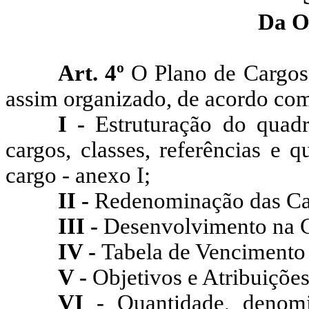
Da O
Art. 4º
O Plano de Cargos 
assim organizado, de acordo com
I -
Estruturação do quad
cargos, classes, referências e 
cargo - anexo I;
II -
Redenominação
das Ca
III -
Desenvolvimento na Ca
IV -
Tabela de Vencimento 
V -
Objetivos e Atribuiçõe
VI
- Quantidade, denomin