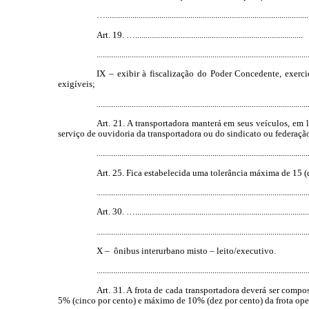
…..................................................................................................
Art. 19. ….................................................................................
......................................................................................................
IX –
exibir
à fiscalização do Poder Concedente, exerci
exigíveis;
......................................................................................................
Art. 21. A transportadora manterá em seus veículos, em 
serviço de ouvidoria da transportadora ou do sindicato ou federaç
......................................................................................................
Art. 25. Fica estabelecida uma tolerância máxima de 15 (
......................................................................................................
Art. 30. ….....................................................................................
......................................................................................................
X – ônibus interurbano misto – leito/executivo.
......................................................................................................
Art. 31. A frota de cada transportadora deverá ser compo
5% (cinco por cento) e máximo de 10% (dez por cento) da frota ope