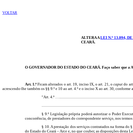
VOLTAR
ALTERA A
LEI N.º 13.094, 
CEARÁ.
O GOVERNADOR DO ESTADO DO CEARÁ. Faço saber que a Assembl
Art. 1.º
Ficam alterados o art. 19, inciso IX, o art. 21, o
caput
do art
acrescendo-lhe também os §§ 9.º e 10 ao art. 4.º e o inciso X ao art. 30, conforme 
“Art. 4.º …....................................................................................
......................................................................................................
§ 9.º Legislação própria poderá autorizar o Poder Execu
concorrência, de prestadores do correspondente serviço, nos termos d
§ 10. A prestação dos serviços contratados na forma do 
do Estado do Ceará – Arce e, no que couber, as disposições desta Le