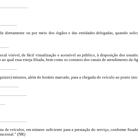
..............................
...................
da diretamente ou por meio dos órgãos e das entidades delegadas, quando solici
..........
local visível, de fácil visualização e acessível ao público, à disposição dos usuá
ão ao qual essa esteja filiada, bem como os contatos dos canais de atendimento da
...................
quinze) minutos, além do horário marcado, para a chegada do veículo ao ponto inici
.....................
............................
......
.............................
sta de veículos, em número suficiente para a prestação do serviço, conforme fixado 
racional.” (NR)