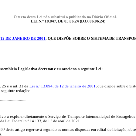
O texto desta Lei não substitui o publicado no Diário Oficial.
LEI N.° 18.847, DE 05.06.24 (D.O. 06.06.24)
DE 12 DE JANEIRO DE 2001
, QUE DISPÕE SOBRE O SISTEMA DE TRANSP
eia Legislativa decretou e eu sanciono a seguinte Lei:
. 25 e o art. 31 da
Lei n.º 13.094, de 12 de janeiro de 2001
, que dispõe sobre o Si
a seguinte redação:
...........................
...............................
tivo a explorar diretamente o Serviço de Transporte Intermunicipal de Passageiro
a Lei Federal n.º 14.133, de 1.º de abril de 2021.
§ 9.º deste artigo reger-se-á segundo as normas dispostas em edital de licitação, 
i.