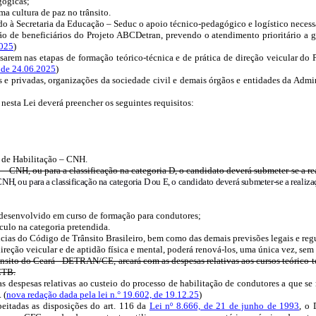
gógicas;
ma cultura de paz no trânsito.
à Secretaria da Educação – Seduc o apoio técnico-pedagógico e logístico necessá
o de beneficiários do Projeto ABCDetran, prevendo o atendimento prioritário a gr
2025
)
arem nas etapas de formação teórico-técnica e de prática de direção veicular do P
, de 24.06.2025
)
 e privadas, organizações da sociedade civil e demais órgãos e entidades da Admin
nesta Lei deverá preencher os seguintes requisitos:
l de Habilitação – CNH.
– CNH, ou para a classificação na categoria D, o candidato deverá submeter-se a re
NH, ou para a classificação na categoria D ou E, o candidato deverá submeter-se a realiz
 desenvolvido em curso de formação para condutores;
ulo na categoria pretendida.
cias do Código de Trânsito Brasileiro, bem como das demais previsões legais e reg
ireção veicular e de aptidão física e mental, poderá renová-los, uma única vez, sem
nsito do Ceará - DETRAN/CE, arcará com as despesas relativas aos
cursos teórico-
CTB.
despesas relativas ao custeio do processo de habilitação de condutores a que se 
 (
nova redação dada pela lei n.° 19.602, de 19.12.25
)
peitadas as disposições do art. 116 da
Lei nº 8.666, de 21 de junho de 1993
, o 