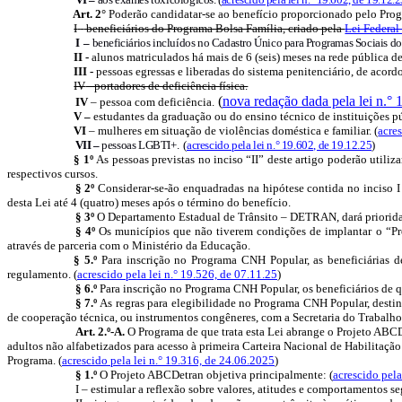
Art. 2°
Poderão candidatar-se ao benefício proporcionado pelo Progr
I
-
beneficiários do Programa Bolsa Família, criado pela
Lei Federal
I –
beneficiários incluídos no Cadastro Único para Programas Sociais 
II
-
alunos matriculados há mais de
6
(seis) meses na rede pública 
III -
pessoas egressas e liberadas do sistema penitenciário, de aco
IV
- portadores de deficiência física.
(
nova redação dada pela lei n.° 
IV
–
pessoa
com deficiência.
V –
estudantes da graduação ou do ensino técnico de instituições pú
VI
– mulheres em situação de violências doméstica e familiar. (
acres
VII –
pessoas LGBTI+.
(
acrescido pela lei n.° 19.602, de 19.12.25
)
§ 1º
As pessoas previstas no inciso “II” deste artigo poderão utiliz
respectivos cursos.
§ 2º
Considerar-se-ão enquadradas na hipótese contida no inciso I
desta Lei até
4
(quatro) meses após o término do benefício.
§ 3º
O Departamento Estadual de Trânsito – DETRAN
, dará
priorid
§ 4º
Os municípios que não tiverem condições de implantar o “Pr
através de parceria com o Ministério da Educação.
§ 5.º
Para inscrição no Programa CNH Popular, as beneficiárias d
regulamento.
(
acrescido pela lei n.° 19.526, de 07.11.25
)
§ 6.º
Para inscrição no Programa CNH Popular, os beneficiários de qu
§ 7.º
As regras para elegibilidade no Programa CNH Popular, desti
de cooperação técnica, ou instrumentos congêneres, com a Secretaria do Trabalho
Art. 2.º-A.
O Programa de que trata esta Lei abrange o Projeto ABCD
adultos não alfabetizados para acesso à primeira Carteira Nacional de Habilita
Programa. (
acrescido pela lei n.° 19.316, de 24.06.2025
)
§ 1.º
O Projeto ABCDetran objetiva principalmente: (
acrescido pela
I – estimular a reflexão sobre valores, atitudes e comportamentos se