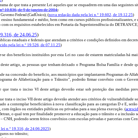
ama de que trata a presente Lei aqueles que se
enquadrem
em uma das seguintes si
 n° 10.836, de
9
de janeiro de 2004
;
do Governo Federal (CadÚnico);
(
nova redação dada pela lei n.° 19.602, de 19.12.25
)
de ensino fundamental e médio, bem como em cursos públicos profissionalizantes,
rdo com os requisitos estabelecidos em Portaria da Superintendência do DETRAN/CE
19.316, de 24.06.25
)
blicas estaduais e federais que atendam a critérios e condições definidos em decre
cido pela lei n.° 19.526, de 07.11.25
)
ar-se dos benefícios instituídos por esta Lei no caso de estarem matriculadas há ma
 deste artigo, as pessoas que tenham deixado o Programa Bolsa Família e desde qu
ade na concessão do benefício, aos municípios que implantarem Programas de Alfabe
ograma de Alfabetização para o Trânsito”, poderão firmar convênio com o Gover
e que trata o inciso VI deste artigo deverão estar sob proteção das medidas pre
e trata o inciso VII deste artigo deverão atender aos critérios de vulnerabilidade 
nado a contemplar beneficiários à nova classificação para as categorias D e E, s
, com órgãos ou entidades públicas ou privadas para a sua plena execução.
(
acrescid
etran, o qual tem por finalidade promover a educação para o trânsito e a inclusão 
ção – CNH, podendo serem feitos convênios com escolas privadas e parcerias com Ce
 lei n.° 19.316, de 24.06.2025
)
guros no trânsito;