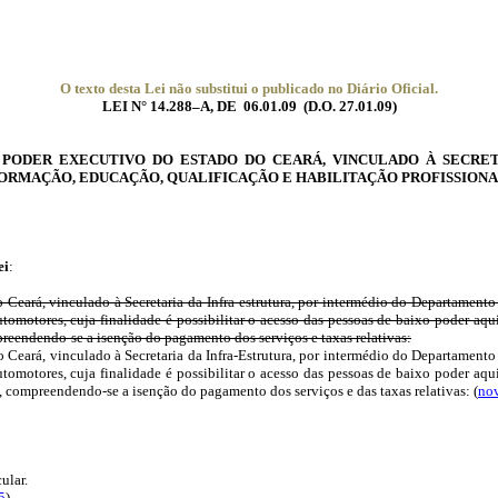
O texto desta Lei não substitui o publicado no Diário Oficial.
LEI N° 14.288–A, DE 06.01.09 (
D.O.
27.01.09)
O PODER EXECUTIVO DO ESTADO DO CEARÁ, VINCULADO À SECRET
ORMAÇÃO, EDUCAÇÃO, QUALIFICAÇÃO E HABILITAÇÃO PROFISSION
ei
:
o Ceará, vinculado à Secretaria da Infra-estrutura, por intermédio do Departame
omotores, cuja finalidade é possibilitar o acesso das pessoas de baixo poder aqui
mpreendendo-se a isenção do pagamento dos serviços e taxas relativas:
o Ceará, vinculado à Secretaria da Infra-Estrutura, por intermédio do Departame
omotores, cuja finalidade é possibilitar o acesso das pessoas de baixo poder aqui
, compreendendo-se a isenção do pagamento dos serviços e das taxas relativas: (
nov
ular.
25
)