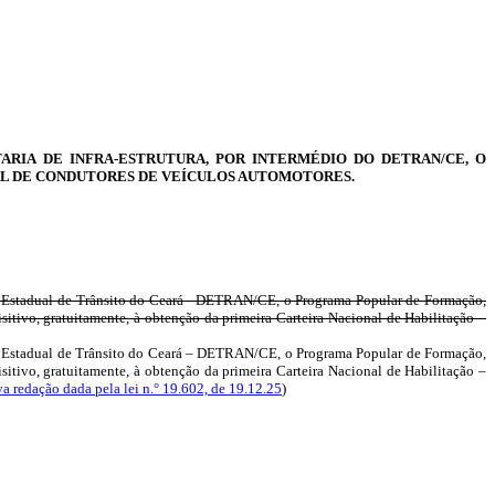
ARIA DE INFRA-ESTRUTURA, POR INTERMÉDIO DO DETRAN/CE, O
AL DE CONDUTORES DE VEÍCULOS AUTOMOTORES.
nto Estadual de Trânsito do Ceará - DETRAN/CE, o Programa Popular de Formação,
sitivo, gratuitamente, à obtenção da primeira Carteira Nacional de Habilitação –
nto Estadual de Trânsito do Ceará – DETRAN/CE, o Programa Popular de Formação,
sitivo, gratuitamente, à obtenção da primeira Carteira Nacional de Habilitação –
a redação dada pela lei n.° 19.602, de 19.12.25
)