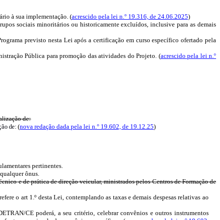
rio à sua implementação. (
acrescido pela lei n.° 19.316, de 24.06.2025
)
upos sociais minoritários ou historicamente excluídos, inclusive para as demais
rograma previsto nesta Lei após a certificação em curso específico ofertado pela
istração Pública para promoção das atividades do Projeto. (
acrescido pela lei n.°
alização de:
ação de:
(
nova redação dada pela lei n.° 19.602, de 19.12.25
)
ulamentares pertinentes.
 qualquer ônus.
técnico
e de prática de direção veicular, ministrados pelos Centros de Formação de
refere o
art
1.º desta Lei, contemplando as taxas e demais despesas relativas ao
DETRAN/CE poderá, a seu critério, celebrar convênios e outros instrumentos