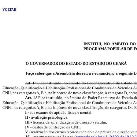
VOLTAR
INSTITUI, NO ÂMBITO D
PROGRAMA POPULAR DE F
O GOVERNADOR DO ESTADO DO ESTADO DO CEARÁ
Faço saber que a Assembléia decretou e eu sanciono a seguinte L
Art. 1°
Fica instituído, no âmbito do Poder Executivo do Estado d
Educação, Qualificação e Habilitação Profissional de Condutores de Veículos Aut
CNH, nas categorias A, B e, na hipótese de nova classificação, à categoria D, co
Art. 1.º
Fica instituído, no âmbito do Poder Executivo do Estado d
Educação, Qualificação e Habilitação Profissional de Condutores de Veículos Aut
CNH, nas categorias A, B e, na hipótese de nova classificação, de categorias D e
E
I -
aos exames de aptidão física e mental;
II -
avaliação psicológica;
III -
licença de aprendizagem de direção veicular;
IV -
custos de confecção da CNH;
V -
realização dos
cursos teórico-técnico
e de prática de direção veic
VI –
aos exames toxicológicos. (
acrescido pela lei n.° 19.602, de 19.12.