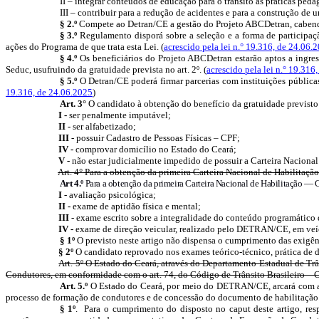
II – integrar conteúdos de educação para o trânsito às práticas peda
III – contribuir para a redução de acidentes e para a construção de u
§ 2.º
Compete ao Detran/CE a gestão do Projeto ABCDetran, cabendo 
§ 3.º
Regulamento disporá sobre a seleção e a forma de participaçã
ações do Programa de que trata esta Lei. (
acrescido pela lei n.° 19.316, de 24.06.
§ 4.º
Os beneficiários do Projeto ABCDetran estarão aptos a ingress
Seduc, usufruindo da gratuidade prevista no art. 2º. (
acrescido pela lei n.° 19.316
§ 5.º
O Detran/CE poderá firmar parcerias com instituições públicas
19.316, de 24.06.2025
)
Art. 3°
O candidato à obtenção do benefício da gratuidade previsto 
I -
ser penalmente imputável;
II
-
ser alfabetizado;
III
-
possuir Cadastro de Pessoas Físicas – CPF;
IV -
comprovar domicílio no Estado do Ceará;
V
-
não estar judicialmente impedido de possuir a Carteira Naciona
Art. 4°
Para a obtenção da primeira Carteira Nacional de Habilitação 
A
rt 4.º
Para a obtenção da primeira Carteira Nacional de Habilitação — C
I -
avaliação psicológica;
II -
exame de aptidão física e mental;
III -
exame escrito sobre a integralidade do conteúdo programático
IV -
exame de direção veicular, realizado pelo DETRAN/CE, em veíc
§ 1º
O previsto neste artigo não dispensa o cumprimento das exigên
§ 2º
O candidato reprovado nos exames teórico-técnico, prática de d
Art. 5º
O Estado do Ceará, através do Departamento Estadual de Trâ
Condutores, em conformidade com o art. 74, do Código de Trânsito Brasileiro – 
Art. 5.º
O Estado do Ceará, por meio do DETRAN/CE, arcará com as 
processo de formação de condutores e de concessão do documento de habilitação.
§ 1º
.
Para o cumprimento do disposto no caput deste artigo, res