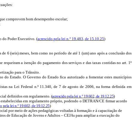
tuações:
 e que comprovem bom desempenho escolar;
;
to do Poder Executivo. (
acrescido pela lei n.° 19.483, de 15.10.25
)
is de
6
(seis) meses, bem como no período de até 1 (um) ano após a conclusão dos
e requeiram a isenção do pagamento dos serviços e das taxas contidas no art. 1º
tização para o Trânsito.
no do Estado. O Governo do Estado fica autorizado a fomentar estes municípios
vistas na Lei Federal n.º 11.340, de 7 de agosto de 2006, na forma definida em
social definidos em regulamento.
(
acrescido pela lei n.° 19.602, de 19.12.25
)
erão estabelecidas em regulamento próprio, podendo o DETRAN/CE firmar acordo
o pela lei n.° 19.602, de 19.12.25
)
social por meio de ações pedagógicas voltadas à formação e à capacitação de
ntros de Educação de Jovens e Adultos – CEJAs para ampliar a execução do