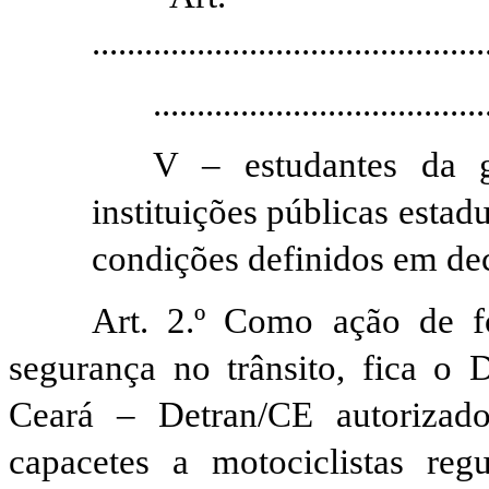
...
..........................................
......................................
V – estudantes da 
instituições públicas estad
condições definidos em de
Art. 2.º Como ação de fo
segurança no trânsito, fica o 
Ceará –
Detran
/CE autorizad
capacetes a motociclistas re