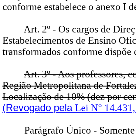
conforme estabelece o anexo I de
Art. 2º - Os cargos de Dir
Estabelecimentos de Ensino Ofici
transformados conforme dispõe o
Art. 3º - Aos professores, 
Região Metropolitana de Fortalez
Localização de 10% (dez por cen
(Revogado pela
Lei N° 14.431,
Parágrafo Único - Somente f