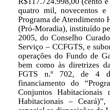
R$117.724.998,00 (cento e d
quatro mil, novecentos e
Programa de Atendimento H
(Pró-Moradia), instituído p
2005, do Conselho Curado
Serviço – CCFGTS, e subor
operações do Fundo de Ga
bem como às diretrizes d
FGTS n.º 702, de 4 de
financiamento do “Progr
Conjuntos Habitacionais
Habitacionais – Ceará)”,