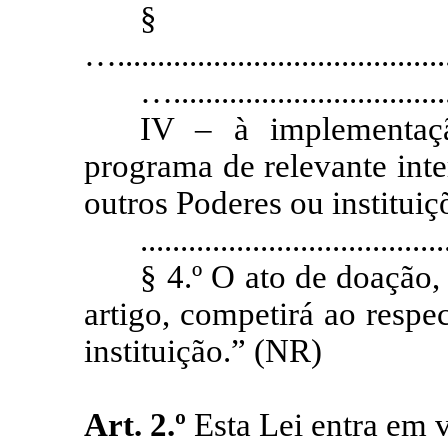
…
.........................................
…...................................
IV – à
implementaç
programa de relevante inter
outros Poderes ou instituiç
......................................
§ 4.º O ato de doação,
artigo, competirá ao resp
instituição.”
(NR)
Art. 2.º
Esta Lei entra em v