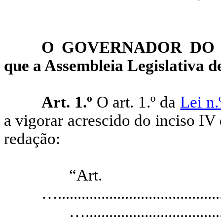
O GOVERNADOR DO E
que a
Assembleia
Legislativa de
Art. 1.º
O art. 1.º da
Lei n
a vigorar acrescido do inciso IV 
redação:
“
…
.........................................
…...................................