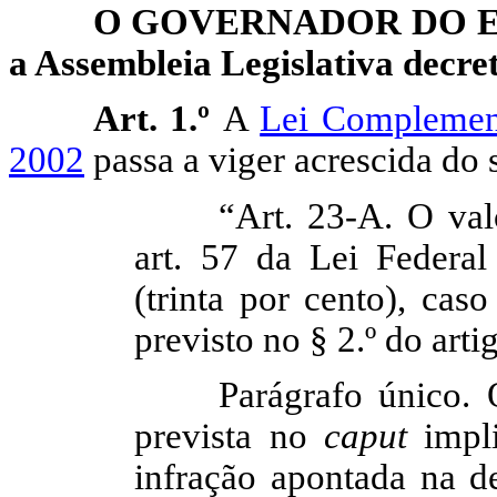
O GOVERNADOR DO 
a
Assembleia
Legislativa decret
Art. 1.º
A
Lei Complement
2002
passa a viger acrescida do s
“Art. 23-A. O val
art. 57 da Lei Federa
(trinta por cento), cas
previsto no § 2.º do artig
Parágrafo único.
prevista no
caput
impli
infração apontada na d