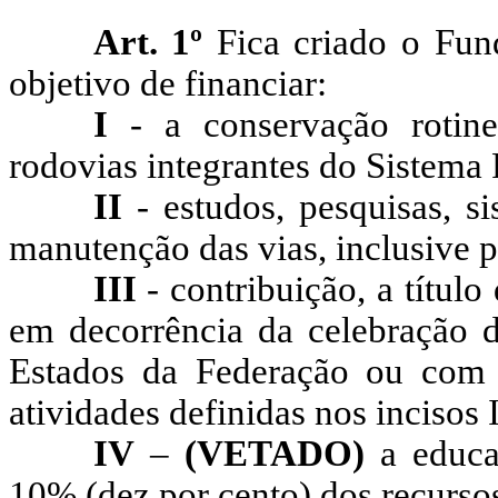
Art. 1º
Fica criado o Fun
objetivo de financiar:
I
- a conservação rotine
rodovias integrantes do Sistema
II
- estudos, pesquisas, s
manutenção das vias, inclusive po
III
- contribuição, a título
em decorrência da celebração 
Estados da Federação ou com M
atividades definidas nos incisos I 
IV
–
(VETADO)
a educa
10% (dez por cento) dos recursos