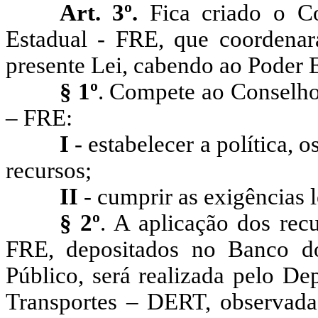
Art. 3º.
Fica criado o C
Estadual - FRE, que coordenar
presente Lei, cabendo ao Poder 
§ 1º
. Compete ao Conselho
– FRE:
I
- estabelecer a política, 
recursos;
II
- cumprir as exigências l
§ 2º
. A aplicação dos rec
FRE, depositados no Banco 
Público, será realizada pelo De
Transportes – DERT, observadas