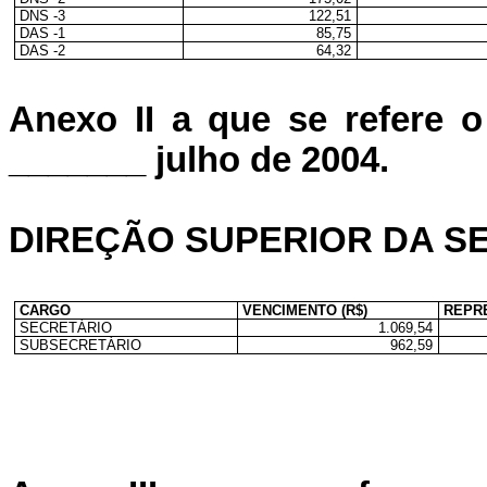
DNS -3
122,51
DAS -1
85,75
DAS -2
64,32
Anexo II a que se refere o
_______ julho de 2004.
DIREÇÃO SUPERIOR DA S
CARGO
VENCIMENTO (R$)
REPR
SECRETÁRIO
1.069,54
SUBSECRETÁRIO
962,59