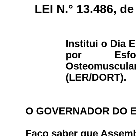
LEI N.° 13.486, de
Institui o Dia
por Esforç
Osteomuscula
(LER/DORT).
O GOVERNADOR DO 
Faço saber que Assembl