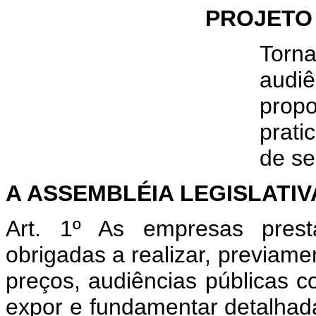
PROJETO D
Torn
audi
prop
prat
de se
A ASSEMBLÉIA LEGISLATIV
Art. 1º As empresas prest
obrigadas a realizar, previame
preços, audiências públicas c
expor e fundamentar detalhada