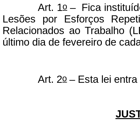
o
Art. 1
–
Fica institu
Lesões por Esforços Repetit
Relacionados ao Trabalho (
último dia de fevereiro de cad
o
Art. 2
– Esta lei entr
JUST