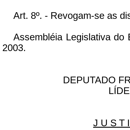
Art. 8º. - Revogam-se as di
Assembléia Legislativa do 
2003.
DEPUTADO FR
LÍD
J U S T I