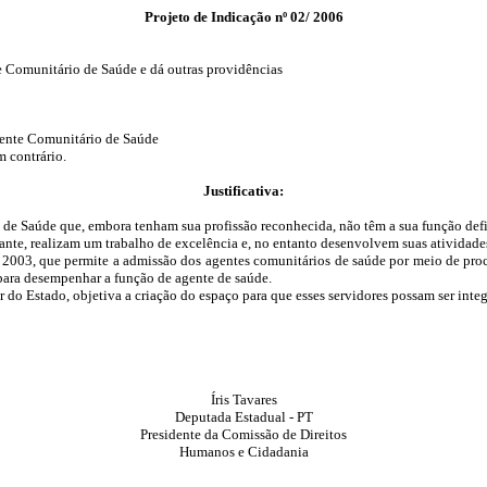
Projeto de Indicação nº 02/ 2006
e Comunitário de Saúde e dá outras providências
 Agente Comunitário de Saúde
m contrário.
Justificativa:
 de Saúde que, embora tenham sua profissão reconhecida, não têm a sua função defi
te, realizam um trabalho de excelência e, no entanto desenvolvem suas atividades 
03, que permite a admissão dos agentes comunitários de saúde por meio de proces
para desempenhar a função de agente de saúde.
do Estado, objetiva a criação do espaço para que esses servidores possam ser integ
Íris Tavares
Deputada Estadual - PT
Presidente da Comissão de Direitos
Humanos e Cidadania