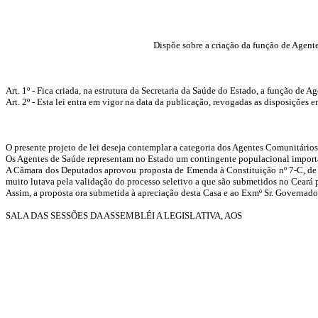
Dispõe sobre a criação da função de Agent
Art. 1º - Fica criada, na estrutura da Secretaria da Saúde do Estado, a função de
Art. 2º - Esta lei entra em vigor na data da publicação, revogadas as disposições e
O presente projeto de lei deseja contemplar a categoria dos Agentes Comunitários
Os Agentes de Saúde representam no Estado um contingente populacional importan
A Câmara dos Deputados aprovou proposta de Emenda à Constituição nº 7-C, de 20
muito lutava pela validação do processo seletivo a que são submetidos no Ceará 
Assim, a proposta ora submetida à apreciação desta Casa e ao Exmº Sr. Governador 
SALA DAS SESSÕES DA ASSEMBLÉI A LEGISLATIVA, AOS