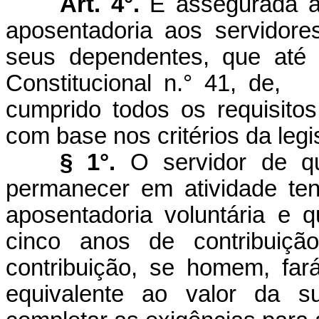
Art. 4°.
É assegurada a
aposentadoria aos servidor
seus dependentes, que até
Constitucional n.° 41, de,
cumprido todos os requisito
com base nos critérios da legi
§ 1°.
O servidor de qu
permanecer em atividade te
aposentadoria voluntária e 
cinco anos de contribuiçã
contribuição, se homem, fa
equivalente ao valor da su