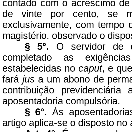
contado com o acréscimo de
de vinte por cento, se m
exclusivamente, com tempo d
magistério, observado o dispos
§ 5°.
O servidor de q
completado as exigências
estabelecidas no
caput
, e qu
fará
jus
a um abono de perman
contribuição previdenciária
aposentadoria compulsória.
§ 6°.
Às aposentadoria
artigo aplica-se o disposto no 