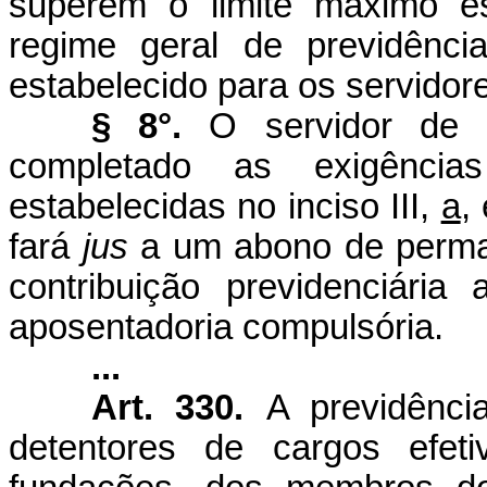
superem o limite máximo es
regime geral de previdênci
estabelecido para os servidore
§ 8°.
O servidor de 
completado as exigências
estabelecidas no inciso III,
a
,
fará
jus
a um abono de perman
contribuição previdenciária
aposentadoria compulsória.
...
Art. 330.
A previdênci
detentores de cargos efeti