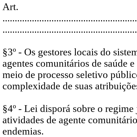
Art.
.......................................................
.......................................................
§3º - Os gestores locais do sist
agentes comunitários de saúde e
meio de processo seletivo públic
complexidade de suas atribuições
§4º - Lei disporá sobre o regime
atividades de agente comunitári
endemias.