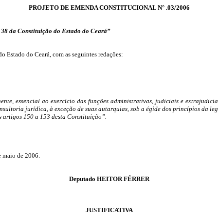
PROJETO DE EMENDA CONSTITUCIONAL N° .03/2006
t. 38 da Constituição do Estado do Ceará”
o do Estado do Ceará, com as seguintes redações:
te, essencial ao exercício das funções administrativas, judiciais e extrajudici
onsultoria jurídica, à exceção de suas autarquias, sob a égide dos princípios da le
s artigos 150 a 153 desta Constituição”.
e maio de 2006.
Deputado HEITOR FÉRRER
JUSTIFICATIVA