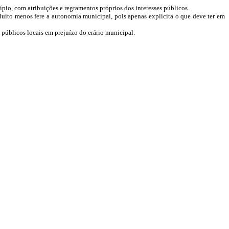
io, com atribuições e regramentos próprios dos interesses públicos.
Muito menos fere a autonomia municipal, pois apenas explicita o que deve ter em
 públicos locais em prejuízo do erário municipal.