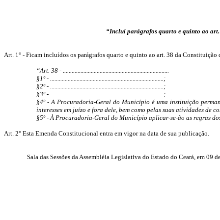
“Inclui parágrafos quarto e quinto ao ar
Art. 1° - Ficam incluídos os parágrafos quarto e quinto ao art. 38 da Constituiçã
“Art. 38 - ........................................................................
§1º - .............................................................................;
§2º - .............................................................................;
§3º - .............................................................................;
§4º - A Procuradoria-Geral do Município é uma instituição permanen
interesses em juízo e fora dele, bem como pelas suas atividades de c
§5º - À Procuradoria-Geral do Município aplicar-se-ão as regras do
Art. 2° Esta Emenda Constitucional entra em vigor na data de sua publicação.
Sala das Sessões da Assembléia Legislativa do Estado do Ceará, em 09 d