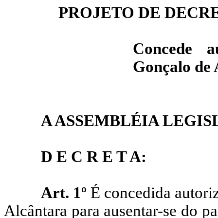
PROJETO DE DECRET
Concede a
Gonçalo de 
A ASSEMBLÉIA LEGIS
D E C R E T A:
Art. 1º
É concedida autori
Alcântara para ausentar-se do p