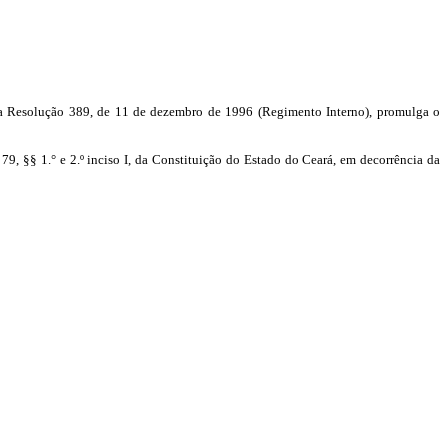
, da Resolução 389, de 11 de dezembro de 1996 (Regimento Interno), promulga o
9, §§ 1.° e 2.º inciso I, da Constituição do Estado do Ceará, em decorrência da