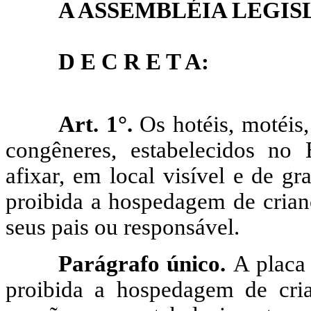
A ASSEMBLÉIA LEGIS
D E C R E T A:
Art. 1°.
Os hotéis, motéis
congêneres, estabelecidos no
afixar, em local visível e de g
proibida a hospedagem de cria
seus pais ou responsável.
Parágrafo único.
A placa 
proibida a hospedagem de cria