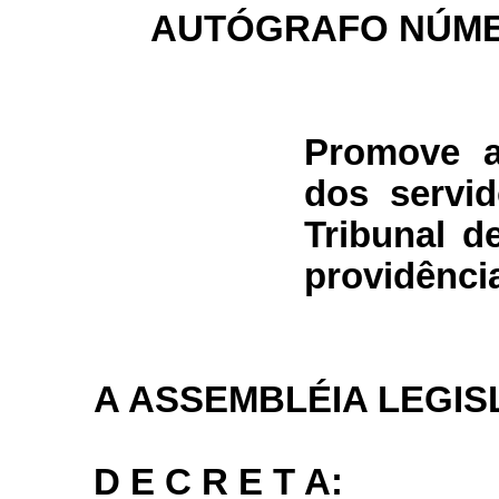
AUTÓGRAFO NÚME
Promove a
dos servid
Tribunal d
providênci
A ASSEMBLÉIA LEGIS
D E C R E T A: