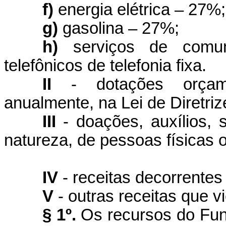
f)
energia elétrica – 27%;
g)
gasolina – 27%;
h)
serviços de comu
telefônicos de telefonia fixa.
II
- dotações orçamen
anualmente, na Lei de Diretri
III
- doações, auxílios, 
natureza, de pessoas físicas o
IV
- receitas decorrentes
V
- outras receitas que v
§ 1º.
Os recursos do Fun