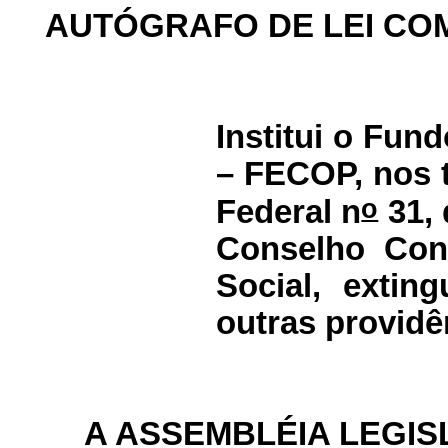
AUTÓGRAFO DE LEI CO
Institui o Fun
– FECOP, nos 
o
Federal n
31, 
Conselho Cons
Social, exti
outras providê
A ASSEMBLÉIA LEGIS