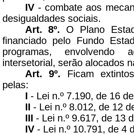
IV
- combate aos mecan
desigualdades sociais.
Art. 8º.
O Plano Esta
financiado pelo Fundo Est
programas, envolvendo 
intersetorial, serão alocados 
Art. 9º.
Ficam extinto
pelas:
I
- Lei n.º 7.190, de 16 de
II
- Lei n.º 8.012, de 12 
III
- Lei n.º 9.617, de 13
IV
- Lei n.º 10.791, de 4