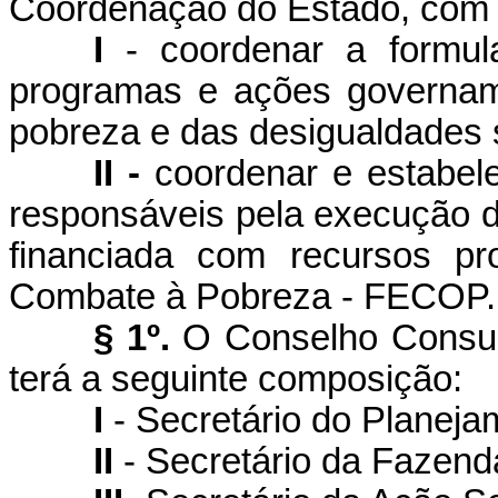
Coordenação do Estado, com a
I
- coordenar a formula
programas e ações governam
pobreza e das desigualdades s
II -
coordenar e estabele
responsáveis pela execução 
financiada com recursos pr
Combate à Pobreza - FECOP.
§ 1º.
O Conselho Consult
terá a seguinte composição:
I
- Secretário do Planej
II
- Secretário da Fazend