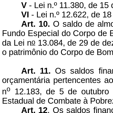
V
- Lei n.º 11.380, de 1
VI
- Lei n.º 12.622, de 1
Art. 10.
O saldo de almo
Fundo Especial do Corpo de Bom
o
da Lei n
13.084, de 29 de dez
o patrimônio do Corpo de Bomb
Art. 11.
Os saldos fina
orçamentária pertencentes ao
o
n
12.183, de 5 de outubro 
Estadual de Combate à Pobr
Art. 12
. Os saldos finan