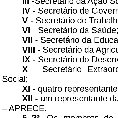
III
-Secretário da Ação So
IV
- Secretário de Gover
V
- Secretário do Traba
VI
- Secretário da Saúde
VII
- Secretário da Educ
VIII
- Secretário da Agric
IX
- Secretário do Desen
X
- Secretário Extraor
Social;
XI
- quatro representante
XII -
um representante da
– APRECE.
§ 2º.
Os membros do C