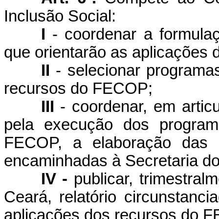
Inclusão Social:
I
- coordenar a formulaçã
que orientarão as aplicações
II
- selecionar programa
recursos do FECOP;
III
- coordenar, em artic
pela execução dos program
FECOP, a elaboração das p
encaminhadas à Secretaria d
IV -
publicar, trimestral
Ceará, relatório circunstanci
aplicações dos recursos do 