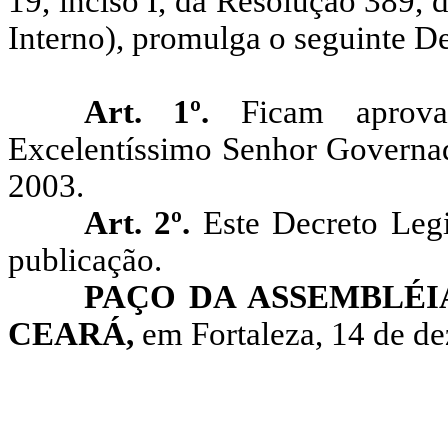
19, inciso I, da Resolução 389,
Interno), promulga o seguinte De
Art. 1º.
Ficam aprova
Excelentíssimo Senhor Governado
2003.
Art. 2º.
Este Decreto Legi
publicação.
PAÇO DA ASSEMBLÉI
CEARÁ,
em Fortaleza, 14 de d