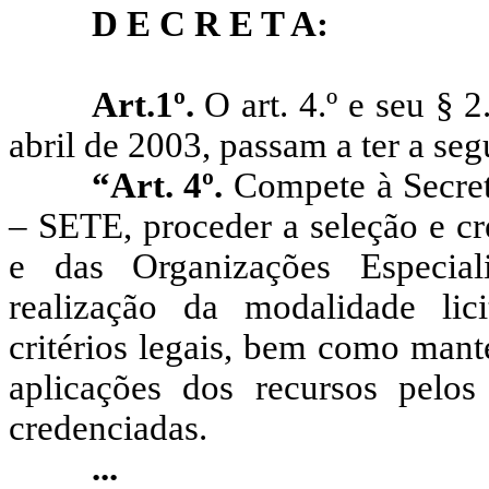
D E C R E T A:
Art.1º.
O art. 4.º e seu § 
abril de 2003, passam a ter a seg
“Art. 4º.
Compete à Secre
– SETE, proceder a seleção e c
e das Organizações Especial
realização da modalidade lic
critérios legais, bem como man
aplicações dos recursos pelos
credenciadas.
...