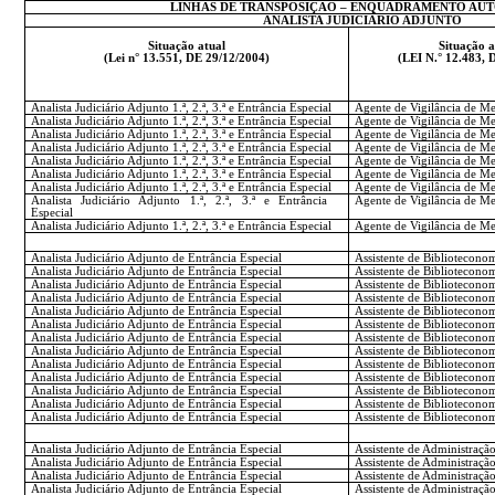
LINHAS DE TRANSPOSIÇÃO – ENQUADRAMENTO AU
ANALISTA JUDICIÁRIO ADJUNTO
Situação atual
Situação a
(Lei n° 13.551, DE 29/12/2004)
(LEI N.° 12.483, 
Analista Judiciário Adjunto 1.ª, 2.ª, 3.ª e Entrância Especial
Agente de Vigilância de Me
Analista Judiciário Adjunto 1.ª, 2.ª, 3.ª e Entrância Especial
Agente de Vigilância de Me
Analista Judiciário Adjunto 1.ª, 2.ª, 3.ª e Entrância Especial
Agente de Vigilância de Me
Analista Judiciário Adjunto 1.ª, 2.ª, 3.ª e Entrância Especial
Agente de Vigilância de Me
Analista Judiciário Adjunto 1.ª, 2.ª, 3.ª e Entrância Especial
Agente de Vigilância de Me
Analista Judiciário Adjunto 1.ª, 2.ª, 3.ª e Entrância Especial
Agente de Vigilância de Me
Analista Judiciário Adjunto 1.ª, 2.ª, 3.ª e Entrância Especial
Agente de Vigilância de Me
Analista Judiciário Adjunto 1.ª, 2.ª, 3.ª e Entrância
Agente de Vigilância de Me
Especial
Analista Judiciário Adjunto 1.ª, 2.ª, 3.ª e Entrância Especial
Agente de Vigilância de Me
Analista Judiciário Adjunto de Entrância Especial
Assistente de Biblioteconom
Analista Judiciário Adjunto de Entrância Especial
Assistente de Biblioteconom
Analista Judiciário Adjunto de Entrância Especial
Assistente de Biblioteconom
Analista Judiciário Adjunto de Entrância Especial
Assistente de Biblioteconom
Analista Judiciário Adjunto de Entrância Especial
Assistente de Biblioteconom
Analista Judiciário Adjunto de Entrância Especial
Assistente de Biblioteconom
Analista Judiciário Adjunto de Entrância Especial
Assistente de Biblioteconom
Analista Judiciário Adjunto de Entrância Especial
Assistente de Biblioteconom
Analista Judiciário Adjunto de Entrância Especial
Assistente de Biblioteconom
Analista Judiciário Adjunto de Entrância Especial
Assistente de Biblioteconom
Analista Judiciário Adjunto de Entrância Especial
Assistente de Biblioteconom
Analista Judiciário Adjunto de Entrância Especial
Assistente de Biblioteconom
Analista Judiciário Adjunto de Entrância Especial
Assistente de Biblioteconom
Analista Judiciário Adjunto de Entrância Especial
Assistente de Administração 
Analista Judiciário Adjunto de Entrância Especial
Assistente de Administração 
Analista Judiciário Adjunto de Entrância Especial
Assistente de Administração 
Analista Judiciário Adjunto de Entrância Especial
Assistente de Administração 