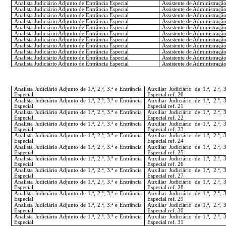
Analista Judiciário Adjunto de Entrância Especial
Assistente de Administração 
Analista Judiciário Adjunto de Entrância Especial
Assistente de Administração 
Analista Judiciário Adjunto de Entrância Especial
Assistente de Administração 
Analista Judiciário Adjunto de Entrância Especial
Assistente de Administração 
Analista Judiciário Adjunto de Entrância Especial
Assistente de Administração 
Analista Judiciário Adjunto de Entrância Especial
Assistente de Administração 
Analista Judiciário Adjunto de Entrância Especial
Assistente de Administração 
Analista Judiciário Adjunto de Entrância Especial
Assistente de Administração 
Analista Judiciário Adjunto de Entrância Especial
Assistente de Administração 
Analista Judiciário Adjunto de Entrância Especial
Assistente de Administração 
Analista Judiciário Adjunto de Entrância Especial
Assistente de Administração 
Analista Judiciário Adjunto de 1.ª, 2.ª, 3.ª e Entrância
Auxiliar Judiciário de 1.ª, 2.ª, 
Especial
Especial ref. 20
Analista Judiciário Adjunto de 1.ª, 2.ª, 3.ª e Entrância
Auxiliar Judiciário de 1.ª, 2.ª, 
Especial
Especial ref. 21
Analista Judiciário Adjunto de 1.ª, 2.ª, 3.ª e Entrância
Auxiliar Judiciário de 1.ª, 2.ª, 
Especial
Especial ref. 22
Analista Judiciário Adjunto de 1.ª, 2.ª, 3.ª e Entrância
Auxiliar Judiciário de 1.ª, 2.ª, 
Especial
Especial ref. 23
Analista Judiciário Adjunto de 1.ª, 2.ª, 3.ª e Entrância
Auxiliar Judiciário de 1.ª, 2.ª, 
Especial
Especial ref. 24
Analista Judiciário Adjunto de 1.ª, 2.ª, 3.ª e Entrância
Auxiliar Judiciário de 1.ª, 2.ª, 
Especial
Especial ref. 25
Analista Judiciário Adjunto de 1.ª, 2.ª, 3.ª e Entrância
Auxiliar Judiciário de 1.ª, 2.ª, 
Especial
Especial ref. 26
Analista Judiciário Adjunto de 1.ª, 2.ª, 3.ª e Entrância
Auxiliar Judiciário de 1.ª, 2.ª, 
Especial
Especial ref. 27
Analista Judiciário Adjunto de 1.ª, 2.ª, 3.ª e Entrância
Auxiliar Judiciário de 1.ª, 2.ª, 
Especial
Especial ref. 28
Analista Judiciário Adjunto de 1.ª, 2.ª, 3.ª e Entrância
Auxiliar Judiciário de 1.ª, 2.ª, 
Especial
Especial ref. 29
Analista Judiciário Adjunto de 1.ª, 2.ª, 3.ª e Entrância
Auxiliar Judiciário de 1.ª, 2.ª, 
Especial
Especial ref. 30
Analista Judiciário Adjunto de 1.ª, 2.ª, 3.ª e Entrância
Auxiliar Judiciário de 1.ª, 2.ª, 
Especial
Especial ref. 31