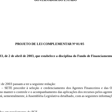
PROJETO DE LEI COMPLEMENTAR Nº 01/05
3, de 2 de abril de 2003, que estabelece a disciplina do Fundo de Financiame
il de 2003 passam a ter a seguinte redação:
– SETE proceder à seleção e credenciamento dos Agentes Financeiros e das Or
como manter o controle e o acompanhamento das aplicações dos recursos pelos agente
, semestralmente, à Assembléia Legislativa detalhado, com as seguintes informaçõ
idos em regulamento do FCE.