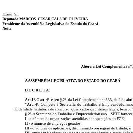
Exmo. Sr.
Deputado MARCOS
CESAR CALS DE OLIVEIRA
Presidente da Assembléia Legislativa do Estado do Ceará
Nesta
Altera a Lei Complementar nº 3
A ASSEMBÉIA LEGISLATIVA DO ESTADO DO CEARÁ
D E C R E T A:
Art.1º.
O art. 4º. e seu § 2º. da Lei Complementar nº 33, de 2 de abr
“Art. 4º.
Compete à Secretaria do Trabalho e Empreendedorismo 
modalidade licitatória de concurso, observados os critérios legais, bem 
§ 2º.
A Secretaria do Trabalho e Empreendedorismo – SETE fornecerá
I -
o número de organizações atendidas por operações do FCE;
II -
o número de empregos gerados;
III -
o volume de aplicações, discriminado por região do Estado; e
IV
- outros indicadores de impacto sócio-econômico a serem defin