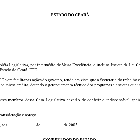
ESTADO DO CEARÁ
léia Legislativa, por intermédio de Vossa Excelência, o incluso Projeto de Lei 
Estado do Ceará- FCE.
CE vem facilitar as ações do governo, tendo em vista que a Secretaria do trabalh
 ao micro-crédito, detendo o gerenciamento técnico dos programas e projetos que 
stres membros dessa Casa Legislativa haverão de conferir o indispensável apoio
 consideração e apreço.
, aos
de
de 2005.
GOVERNADOR DO ESTADO