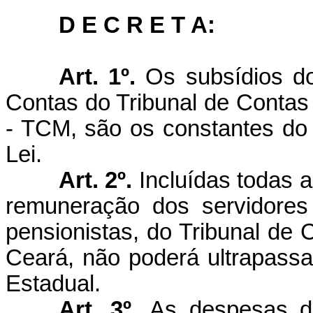
D E C R E T A:
Art. 1º.
Os subsídios d
Contas do Tribunal de Contas
- TCM, são os constantes do 
Lei.
Art. 2º.
Incluídas todas a
remuneração dos servidores 
pensionistas, do Tribunal de
Ceará, não poderá ultrapassa
Estadual.
Art. 3º.
As despesas d