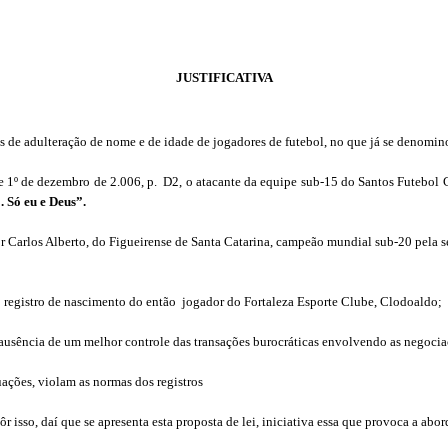
JUSTIFICATIVA
s de adulteração de nome e de idade de jogadores de futebol, no que já se denomino
e 1º de dezembro de 2.006, p.
D2, o atacante da equipe sub-15 do Santos Futebol 
 Só eu e Deus”.
r Carlos Alberto, do Figueirense de Santa Catarina, campeão mundial sub-20 pela se
 registro de nascimento do então
jogador do Fortaleza Esporte Clube, Clodoaldo;
ausência de um melhor controle das transações burocráticas envolvendo as negociaç
uações, violam as normas dos registros
pôr isso, daí que se apresenta esta proposta de lei, iniciativa essa que provoca a ab