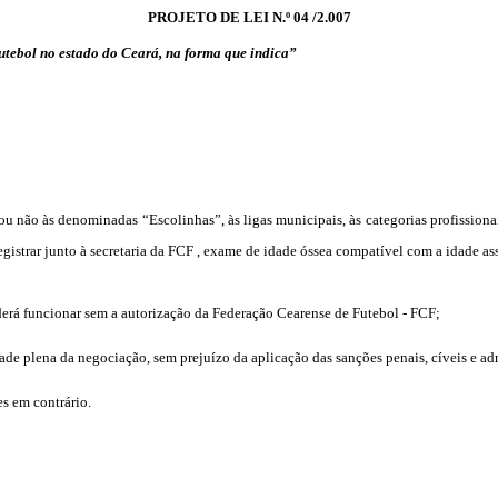
PROJETO DE LEI N.º 04 /2.007
utebol no estado do Ceará, na forma que indica”
 ou não às denominadas “Escolinhas”, às ligas municipais, às categorias profissio
registrar junto à secretaria da FCF , exame de idade óssea compatível com a idade a
derá funcionar sem a autorização da Federação Cearense de Futebol - FCF;
idade plena da negociação, sem prejuízo da aplicação das sanções penais, cíveis e ad
es em contrário.