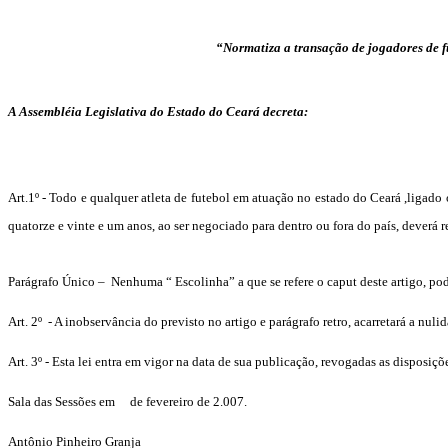
“Normatiza a transação de jogadores de f
A Assembléia Legislativa do Estado do Ceará decreta:
Art.1º - Todo e qualquer atleta de futebol em atuação no estado do Ceará ,ligado
quatorze e vinte e um anos, ao ser negociado para dentro ou fora do país, deverá 
Parágrafo Único –
Nenhuma “ Escolinha” a que se refere o caput deste artigo, po
Art. 2º
- A inobservância do previsto no artigo e parágrafo retro, acarretará a nul
Art. 3º - Esta lei entra em vigor na data de sua publicação, revogadas as disposiçõ
Sala das Sessões em
de fevereiro de 2.007.
Antônio Pinheiro Granja