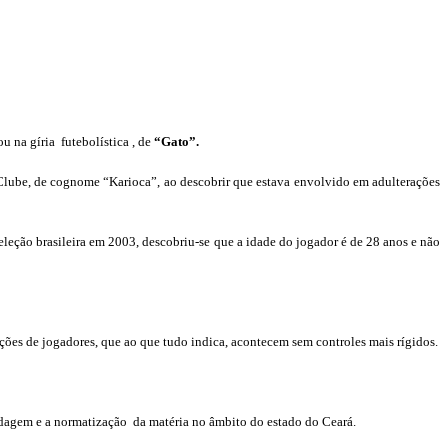
u na gíria
futebolística , de
“Gato”.
Clube, de cognome “Karioca”, ao descobrir que estava envolvido em adulterações
leção brasileira em 2003, descobriu-se que a idade do jogador é de 28 anos e não
ões de jogadores, que ao que tudo indica, acontecem sem controles mais rígidos.
ordagem e a normatização
da matéria no âmbito do estado do Ceará.