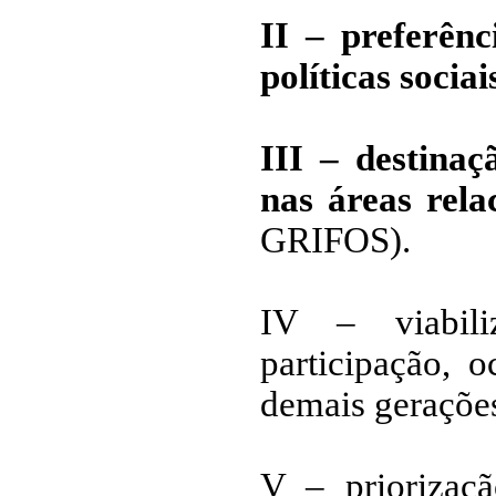
II – preferên
políticas socia
III – destinaç
nas áreas rel
GRIFOS).
IV – viabili
participação, 
demais geraçõe
V – priorizaç