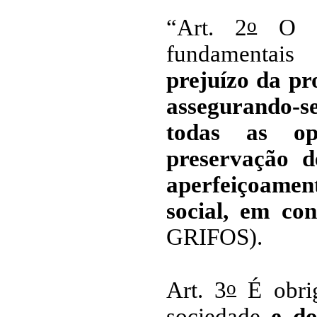
o
“Art. 2
O i
fundamentais
prejuízo da pro
assegurando-s
todas as opo
preservação d
aperfeiçoamen
social, em con
GRIFOS).
o
Art. 3
É obri
sociedade
e do