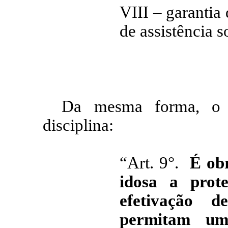
VIII – garantia
de assistência s
Da mesma forma, o a
disciplina:
“Art. 9°.
É obr
idosa a prot
efetivação d
permitam um