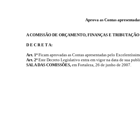
Aprova as Contas apresentadas
A COMISSÃO DE ORÇAMENTO, FINANÇAS E TRIBUTAÇÃO
D E C R E T A:
Art. 1º
Ficam aprovadas as Contas apresentadas pelo Excelentíssim
Art. 2º
Este Decreto Legislativo entra em vigor na data de sua publ
SALA DAS COMISSÕES,
em Fortaleza, 26 de junho de 2007.