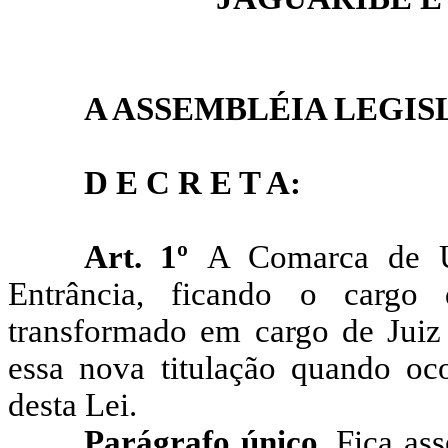
A ASSEMBLÉIA LEGIS
D E C R E T A:
Art. 1º
A Comarca de Ub
Entrância, ficando o cargo 
transformado em cargo de Juiz 
essa nova titulação quando oco
desta Lei.
Parágrafo único
. Fica as