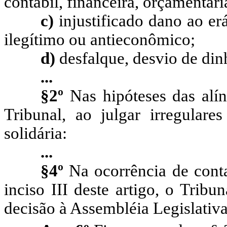
contábil, financeira, orçamentári
c)
injustificado dano ao erá
ilegítimo ou antieconômico;
d)
desfalque, desvio de dinh
...
§2º
Nas hipóteses das alí
Tribunal, ao julgar irregulares
solidária:
...
§4º
Na ocorrência de conta
inciso III deste artigo, o Trib
decisão à Assembléia Legislativa