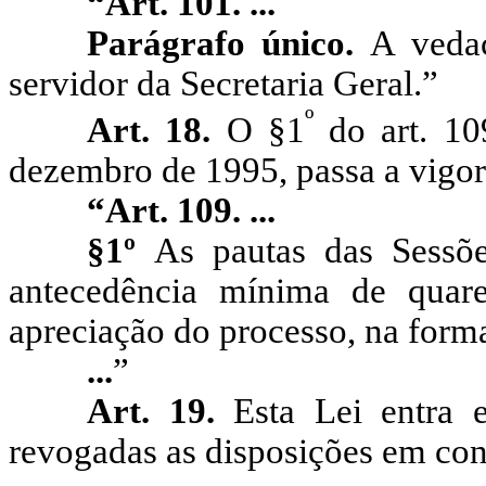
“Art. 101. ...
Parágrafo único.
A vedaç
servidor da Secretaria Geral.”
º
Art. 18.
O §1
do art. 10
dezembro de 1995, passa a vigor
“Art. 109. ...
§1º
As pautas das Sessõ
antecedência mínima de quar
apreciação do processo, na form
...
”
Art. 19.
Esta Lei entra e
revogadas as disposições em cont