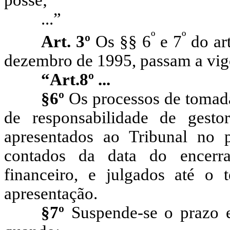
...”
º
º
Art. 3º
Os §§ 6
e 7
do art
dezembro de 1995, passam a vigo
“Art.8º ...
§6º
Os processos de tomad
de responsabilidade de gesto
apresentados ao Tribunal no p
contados da data do encerra
financeiro, e julgados até o 
apresentação.
§7º
Suspende-se o prazo e