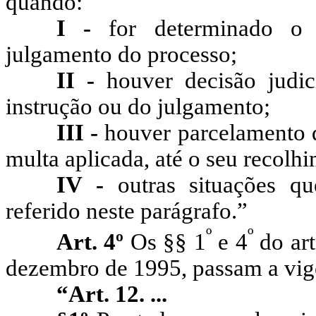
quando:
I -
for determinado o 
julgamento do processo;
II -
houver decisão judic
instrução ou do julgamento;
III -
houver parcelamento 
multa aplicada, até o seu recolhi
IV -
outras situações qu
referido neste parágrafo.”
º
º
Art. 4º
Os §§ 1
e 4
do art
dezembro de 1995, passam a vigo
“Art. 12. ...