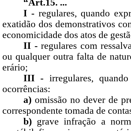
“Art.15. ...
I -
regulares, quando expr
exatidão dos demonstrativos cont
economicidade dos atos de gestã
II -
regulares com ressalv
ou qualquer outra falta de natu
erário;
III -
irregulares, quando
ocorrências:
a)
omissão no dever de pres
correspondente tomada de conta
b)
grave infração a norm