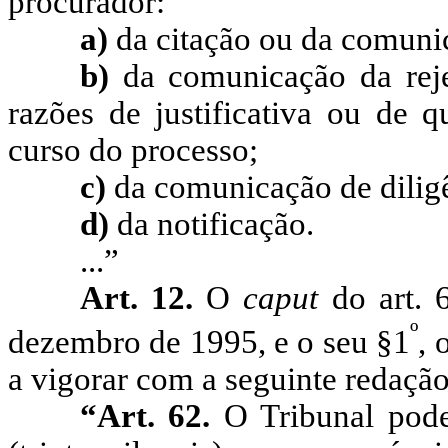
procurador:
a)
da citação ou da comuni
b)
da comunicação da reje
razões de justificativa ou de q
curso do processo;
c)
da comunicação de dilig
d)
da notificação.
...”
Art. 12.
O
caput
do art. 
º
dezembro de 1995, e o seu §1
, 
a vigorar com a seguinte redação
“Art. 62.
O Tribunal pode