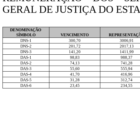
GERAL DE JUSTIÇA DO EST
DENOMINAÇÃO
SÍMBOLO
VENCIMENTO
REPRESENTAÇ
DNS-1
300,70
3006,91
DNS-2
201,72
2017,13
DNS-3
141,20
1411,99
DAS-1
98,83
988,37
DAS-2
74,13
741,28
DAS-3
55,60
555,94
DAS-4
41,70
416,96
DAS-5
31,28
312,74
DAS-6
23,45
234,55