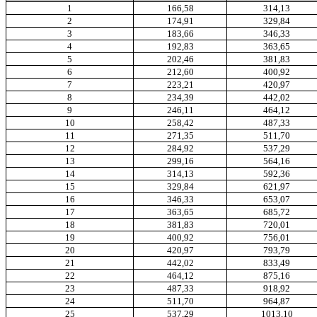
1
166,58
314,13
2
174,91
329,84
3
183,66
346,33
4
192,83
363,65
5
202,46
381,83
6
212,60
400,92
7
223,21
420,97
8
234,39
442,02
9
246,11
464,12
10
258,42
487,33
11
271,35
511,70
12
284,92
537,29
13
299,16
564,16
14
314,13
592,36
15
329,84
621,97
16
346,33
653,07
17
363,65
685,72
18
381,83
720,01
19
400,92
756,01
20
420,97
793,79
21
442,02
833,49
22
464,12
875,16
23
487,33
918,92
24
511,70
964,87
25
537,29
1013,10