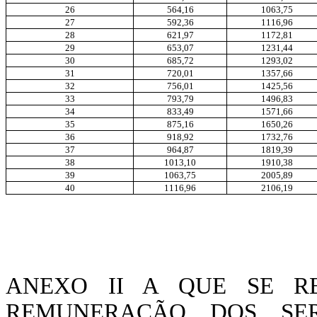
26
564,16
1063,75
27
592,36
1116,96
28
621,97
1172,81
29
653,07
1231,44
30
685,72
1293,02
31
720,01
1357,66
32
756,01
1425,56
33
793,79
1496,83
34
833,49
1571,66
35
875,16
1650,26
36
918,92
1732,76
37
964,87
1819,39
38
1013,10
1910,38
39
1063,75
2005,89
40
1116,96
2106,19
ANEXO II A QUE SE R
REMUNERAÇÃO DOS SER