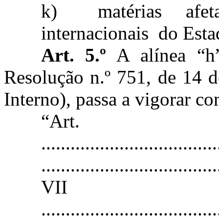
k)
matérias afe
internacionais do Est
Art. 5.º
A alínea “h”
Resolução n.º 751, de 14 
Interno), passa a vigorar co
“Ar
....................................
....................................
VII
....................................