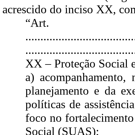
acrescido do inciso XX, com
“Ar
....................................
....................................
XX – Proteção Social 
a) acompanhamento, m
planejamento e da ex
políticas de assistênc
foco no fortalecimento
Social (SUAS);