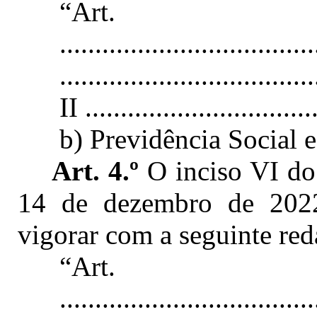
“Ar
....................................
....................................
II .................................
b) Previdência Social 
Art. 4.º
O inciso VI do 
14 de dezembro de 2022
vigorar com a seguinte red
“Ar
....................................