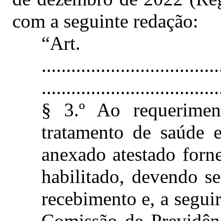
com a seguinte redação:
“Art
....................................
....................................
§ 3.º Ao requerimen
tratamento de saúde e
anexado atestado forne
habilitado, devendo se
recebimento e, a segui
Comissão de Previdênc