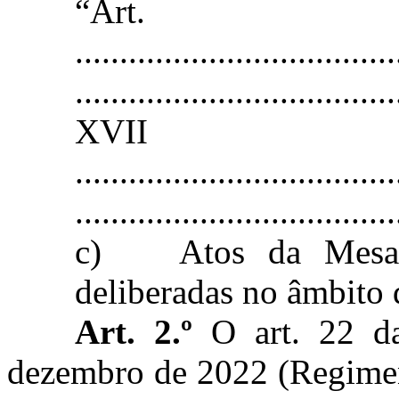
“Ar
....................................
....................................
XVII
....................................
....................................
c)
Atos da Mesa,
deliberadas no âmbito 
Art. 2.º
O art. 22 da
dezembro de 2022 (Regiment