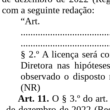
com a seguinte redação:
“Ar
....................................
....................................
§ 2.º A licença será c
Diretora nas hipóteses
observado o disposto 
(NR)
Art. 11.
O § 3.º do art.
de dezembro de 2022 (Regi