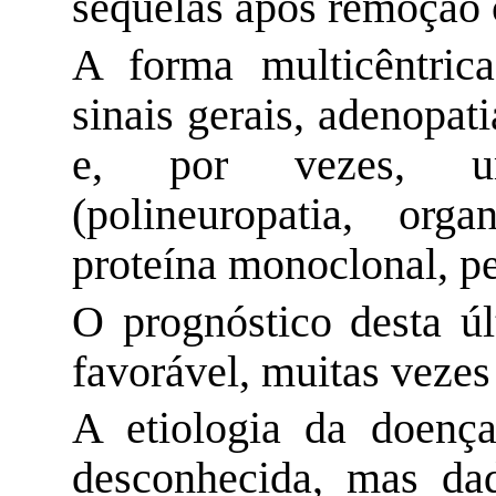
sequelas
após remoção c
A forma multicêntric
sinais gerais, adenopat
e, por vezes, 
(
polineuropatia
,
orga
proteína monoclonal, pe
O prognóstico desta ú
favorável, muitas vezes
A etiologia da doen
desconhecida, mas da