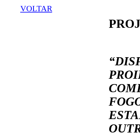
VOLTAR
PROJ
“D
PROI
COME
FOG
EST
OUTR