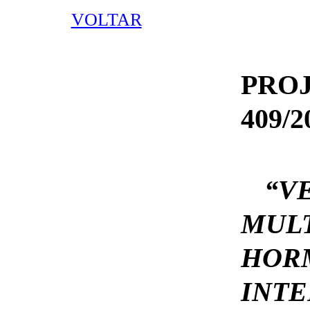
VOLTAR
PRO
409/2
“VE
MULT
HOR
INT