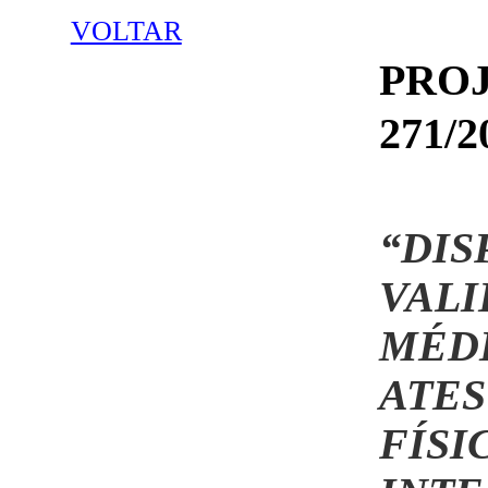
VOLTAR
PRO
271/2
“D
VAL
MÉD
ATE
FÍSI