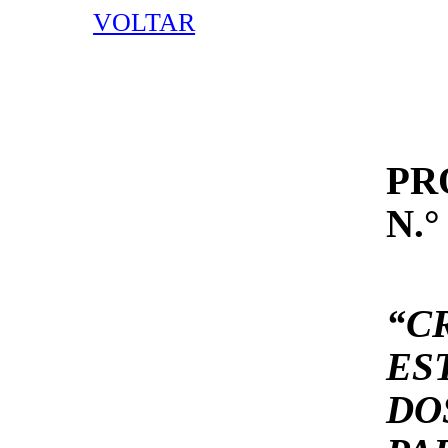
VOLTAR
PR
N.°
“C
ES
DO