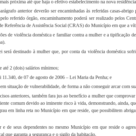
 mais próxima até que haja o efetivo estabelecimento na nova residência
arágrafo anterior deverão ser encaminhadas às referidas casas-abrigo
pelo referido órgão, encaminhamento poderá ser realizado pelos Centr
e Referência de Assistência Social (CRAS) do Município em que a víti
ções de violência doméstica e familiar contra a mulher e a tipificação d
a).
Lei será destinado à mulher que, por conta da violência doméstica sofr
e até 2 (dois) salários mínimos;
i 11.340, de 07 de agosto de 2006 – Lei Maria da Penha; e
 em situação de vulnerabilidade, de forma a não conseguir arcar com su
cisos anteriores, também fara jus ao benefício a mulher que comprovar 
biente comum devido ao iminente risco à vida, demonstrando, ainda, q
grau em linha reta no Município em que reside, que possibilitem abri
 e de seus dependentes no mesmo Município em que reside o agress
cal que garanta a segurança e o sigilo da habitação.