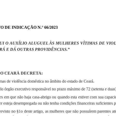
 DE INDICAÇÃO N.° 66/2023
TUI O AUXÍLIO ALUGUEL ÀS MULHERES VÍTIMAS DE VI
RÁ E DÁ OUTRAS PROVIDÊNCIAS.”
DO CEARÁ DECRETA:
ítimas de violência doméstica no âmbito do estado de Ceará.
elo órgão executivo responsável no prazo máximo de 72 (setenta e duas)
ades em que não haja casa-abrigo ou quando esta estiver com sua capa
esteja desempregada ou não tenha condições financeiras suficientes pa
revisto no §1o deste artigo, as mulheres que não possuírem parentes 