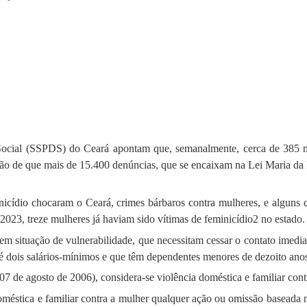
Social (SSPDS) do Ceará apontam que, semanalmente, cerca de 385 m
ação de que mais de 15.400 denúncias, que se encaixam na Lei Maria da 
cídio chocaram o Ceará, crimes bárbaros contra mulheres, e alguns co
2023, treze mulheres já haviam sido vítimas de feminicídio2 no estado.
em situação de vulnerabilidade, que necessitam cessar o contato imediato
é dois salários-mínimos e que têm dependentes menores de dezoito ano
7 de agosto de 2006), considera-se violência doméstica e familiar cont
 doméstica e familiar contra a mulher qualquer ação ou omissão baseada n