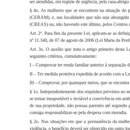
ser atendidas, em regime de urgência, pela casa-abrigo
§ 4o. As mulheres que se encontrem na situação do p
(CERAM), e, nas localidades que não seja abrangida 
(CREAS) ou, não havendo este último, pelos Centros d
Art. 2º. Para fins da presente Lei, aplicam-se as defini
nº 11.340, de 07 de agosto de 2006 (Lei Maria da Penh
Art. 3o. O auxílio que trata o artigo primeiro desta 
seguintes critérios, cumulativamente:
I – Comprovar ter renda familiar anterior à separação d
II – Ter medida protetiva expedida de acordo com a Le
III – Comprovar, por quaisquer meios, que se encontra
§ 1o. Independentemente dos requisitos previstos no in
se tornar insuportável e inviável a convivência em am
de sua propriedade, não possua parentes até segundo 
consiga responsabilizar-se pela despesa com moradia.
§ 2o. Nas situações em que a permanência da mulher
violência, o benefício deverá ser oferecido em outro lo