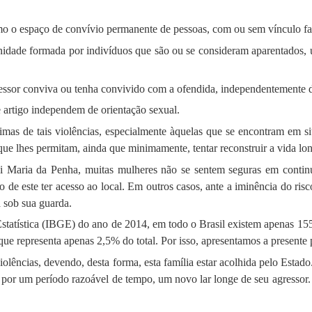
o o espaço de convívio permanente de pessoas, com ou sem vínculo fam
idade formada por indivíduos que são ou se consideram aparentados, un
agressor conviva ou tenha convivido com a ofendida, independentemente 
e artigo independem de orientação sexual.
timas de tais violências, especialmente àquelas que se encontram em s
que lhes permitam, ainda que minimamente, tentar reconstruir a vida lon
i Maria da Penha, muitas mulheres não se sentem seguras em continua
to de este ter acesso ao local. Em outros casos, ante a iminência do risc
a sob sua guarda.
Estatística (IBGE) do ano de 2014, em todo o Brasil existem apenas 155
que representa apenas 2,5% do total. Por isso, apresentamos a presente 
olências, devendo, desta forma, esta família estar acolhida pelo Estado
or um período razoável de tempo, um novo lar longe de seu agressor. 