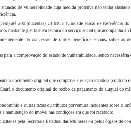
 situação de vulnerabilidade cuja medida protetiva não tenha afastado
iciência.
 (cem) até 200 (duzentas) UFIRCE (Unidade Fiscal de Referência do E
do, mediante justificativa técnica do serviço social que acompanha a ví
ndentemente da concessão de outros benefícios sociais, salvo os d
vas para a comprovação do estado de vulnerabilidade, sendo necessária
Ceará o documento original que comprove a relação locatícia (contrato d
o Ceará o documento original do recibo de pagamento do aluguel do mês
 condomínio e outras taxas ou tributos porventura incidentes sobre o im
a a manutenção do imóvel nas condições em que foi recebido;
solicitadas pela Secretaria Estadual das Mulheres ou pelos órgãos de co