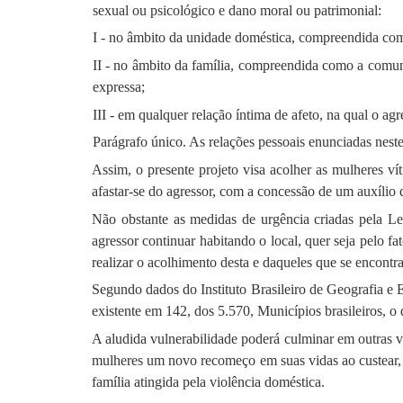
sexual ou psicológico e dano moral ou patrimonial:
I - no âmbito da unidade doméstica, compreendida com
II - no âmbito da família, compreendida como a comun
expressa;
III - em qualquer relação íntima de afeto, na qual o 
Parágrafo único. As relações pessoais enunciadas nest
Assim, o presente projeto visa acolher as mulheres ví
afastar-se do agressor, com a concessão de um auxílio 
Não obstante as medidas de urgência criadas pela Le
agressor continuar habitando o local, quer seja pelo fa
realizar o acolhimento desta e daqueles que se encontr
Segundo dados do Instituto Brasileiro de Geografia e 
existente em 142, dos 5.570, Municípios brasileiros, o 
A aludida vulnerabilidade poderá culminar em outras vi
mulheres um novo recomeço em suas vidas ao custear, p
família atingida pela violência doméstica.