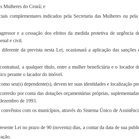
as Mulheres do Ceará; e
ciais complementares indicados pela Secretaria das Mulheres ou pela
agressor e a cessação dos efeitos da medida protetiva de urgência 
nal e civil.
 diferente da prevista nesta Lei, ocasionará a aplicação das sanções 
contratual, a qualquer título, entre a mulher beneficiária e o locador
lico perante o lacador do imóvel.
 como seu(s) dependente(s), devem ter suas identidades e localização pr
orrerão por conta das dotações orçamentárias próprias, suplementadas
e dezembro de 1993.
r convênios com os municípios, através do Sistema Único de Assistênci
esente Lei no prazo de 90 (noventa) dias, a contar da data de sua publi
cação.