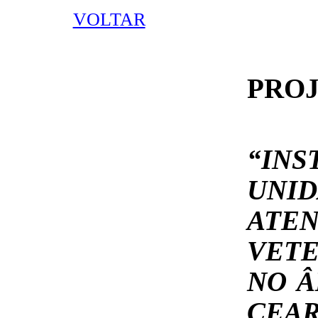
VOLTAR
PROJ
“INS
UNI
ATE
VETE
NO Â
CEAR