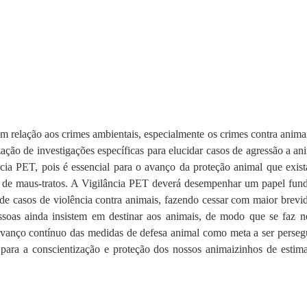
em relação aos crimes ambientais, especialmente os crimes contra anim
ação de investigações específicas para elucidar casos de agressão a an
cia PET, pois é essencial para o avanço da proteção animal que exis
me de maus-tratos. A Vigilância PET deverá desempenhar um papel fund
de casos de violência contra animais, fazendo cessar com maior brevi
essoas ainda insistem em destinar aos animais, de modo que se faz ne
 avanço contínuo das medidas de defesa animal como meta a ser persegu
ara a conscientização e proteção dos nossos animaizinhos de estima