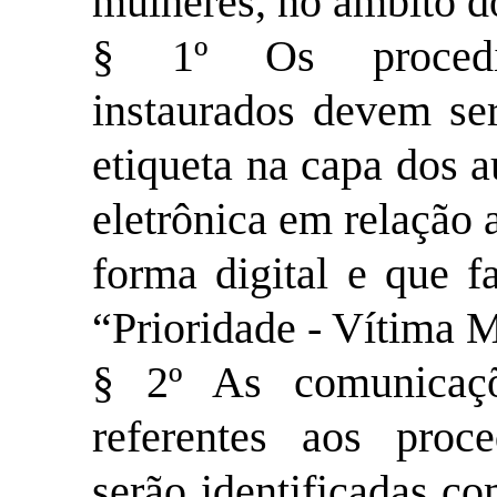
mulheres, no âmbito d
§ 1º Os procedime
instaurados devem ser
etiqueta na capa dos a
eletrônica em relação 
forma digital e que f
“Prioridade - Vítima 
§ 2º As comunicaçõ
referentes aos proce
serão identificadas co