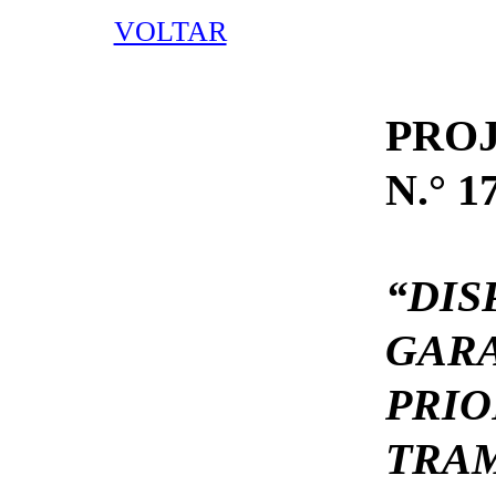
VOLTAR
PRO
N.° 1
“D
GA
PR
TR