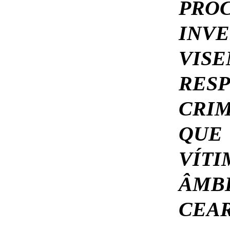
PRO
INV
VIS
RES
CRIM
QU
VÍT
ÂMB
CEAR