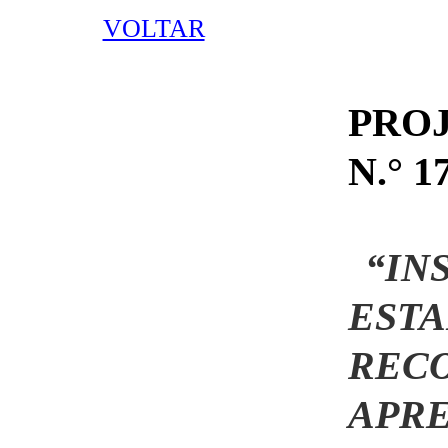
VOLTAR
PRO
N.° 1
“IN
ES
REC
APR