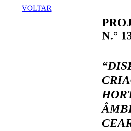
VOLTAR
PRO
N.° 1
“D
CRI
HOR
ÂMB
CEAR