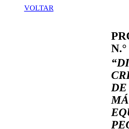
VOLTAR
PR
N.°
“D
CR
DE
MÁ
EQ
PE