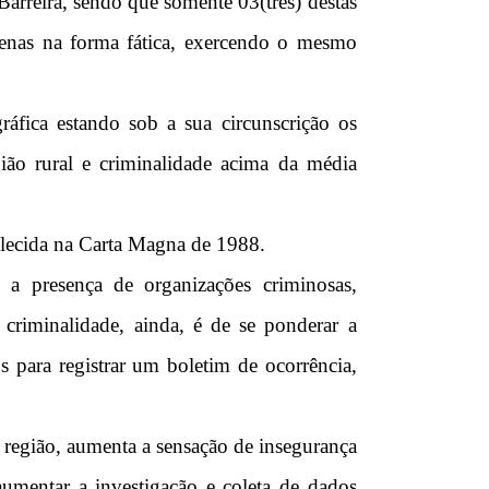
rreira, sendo que somente 03(três) destas
penas na forma fática, exercendo o mesmo
áfica estando sob a sua circunscrição os
ião rural e criminalidade acima da média
abelecida na Carta Magna de 1988.
 a presença de organizações criminosas,
 criminalidade, ainda, é de se ponderar a
s para registrar um boletim de ocorrência,
 região, aumenta a sensação de insegurança
umentar a investigação e coleta de dados