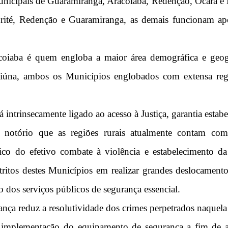
icipais de Guaramiranga, Aracoiaba, Redenção, Ocara e Ba
turité, Redenção e Guaramiranga, as demais funcionam a
acoiaba é quem engloba a maior área demográfica e geogr
piúna, ambos os Municípios englobados com extensa reg
tá intrinsecamente ligado ao acesso à Justiça, garantia est
 notório que as regiões rurais atualmente contam com
ico do efetivo combate à violência e estabelecimento da
ritos destes Municípios em realizar grandes deslocamento
o dos serviços públicos de segurança essencial.
nça reduz a resolutividade dos crimes perpetrados naquela
e implementação do equipamento de segurança a fim de a