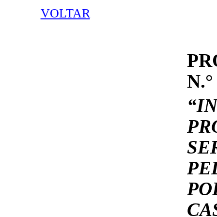
VOLTAR
PR
N.°
“I
PR
SE
PE
PO
CA