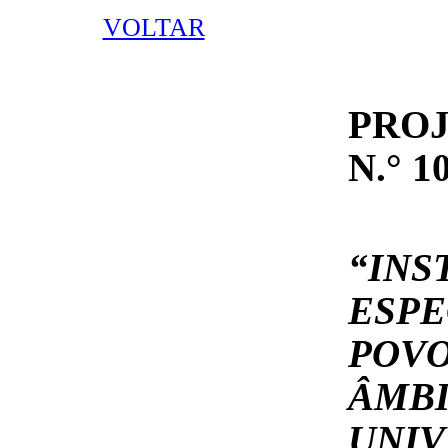
VOLTAR
PROJ
N.° 1
“IN
ESP
POV
ÂM
UNI